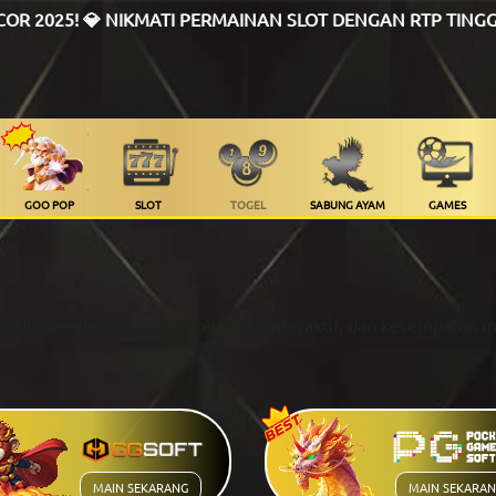
5! 💎 NIKMATI PERMAINAN SLOT DENGAN RTP TINGGI, BON
GOO POP
SLOT
TOGEL
SABUNG AYAM
GAMES
ahan dunia—dengan tema unik, fitur interaktif, dan kesempatan m
MAIN SEKARANG
MAIN SEKARAN