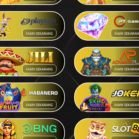
MAIN SEKARANG
MAIN SEKARAN
MAIN SEKARANG
MAIN SEKARAN
MAIN SEKARANG
MAIN SEKARAN