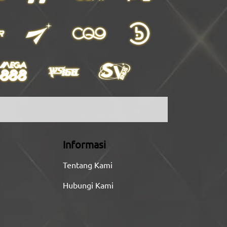
Informasi
Tentang Kami
Hubungi Kami