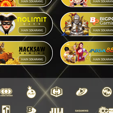
MAIN SEKARANG
MAIN SEKARAN
MAIN SEKARANG
MAIN SEKARAN
MAIN SEKARANG
MAIN SEKARAN