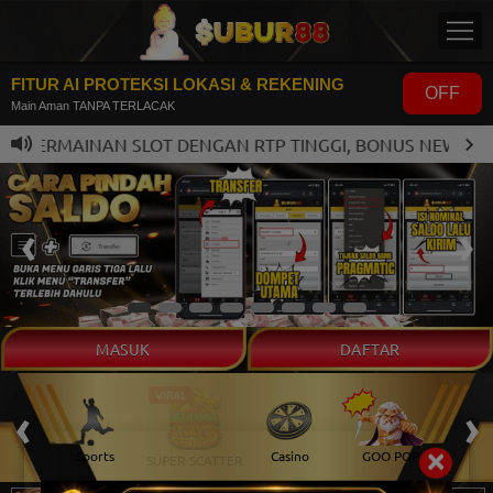
FITUR AI PROTEKSI LOKASI & REKENING
OFF
Main Aman TANPA TERLACAK
ATI PERMAINAN SLOT DENGAN RTP TINGGI, BONUS NEW MEM
MASUK
DAFTAR
VIRAL
‹
›
×
 Ikan
Sports
Casino
GOO POP
Sl
SUPER SCATTER